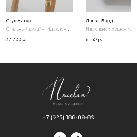
Стул Натур
Доска Борд
Стильный дизайн. Идеален
Идеальное решение д
для любого
удобной и элегантной
37 700
р.
8 150
р.
интерьера. Изготовлен
закусок и нарезки на 
из массива ясеня.
столе.
+7 (925) 188-88-89